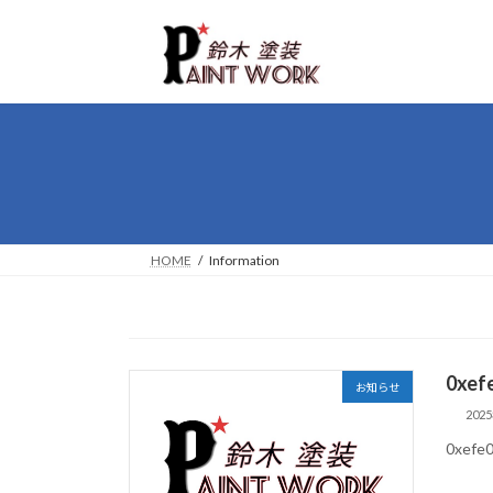
コ
ナ
ン
ビ
テ
ゲ
ン
ー
ツ
シ
へ
ョ
ス
ン
キ
に
ッ
移
プ
動
HOME
Information
0xef
お知らせ
202
0xefe